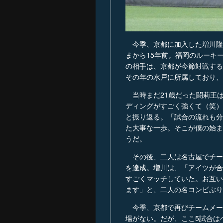
今季、京都に加入した増川隆
まから15年前。福岡のルーキ
の相手は、京都が今節対戦する
その年の水戸に所属しており、
当時まだ21歳だった闘莉王
ディングがすごく強くて（笑）
と振り返る。「試合の流れも分
た大事な一歩。そこが僕の始ま
うだ。
その後、二人は名古屋でチーム
を達成。増川は、「アイツが合
すごくマッチしていた。お互い
ます」と、二人の名コンビぶり
今季、京都で再びチームメー
場がない。だが、ここ5試合は