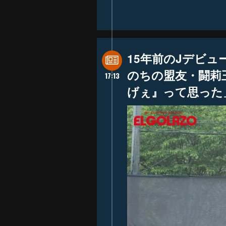
15年前のJデビュ
のちの盟友・闘莉
17:13
げぇ』って思った