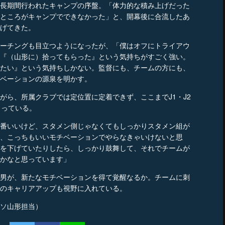
長期間行われたキャンプの序盤。「体力的な積み上げだった
ところがキャンプでできなかった」と、開幕後に合流したあ
げてきた。
ーチングも目立つようになったが、「僕はオフにトライアウ
『（山形に）拾ってもらった』という気持ちがすごく強い。
たい』という気持ちしかない。監督にも、チームの方にも、
ベーションの源泉を明かす。
ら、所属クラブでは定位置に定着できず、ここまでJ1・J2
まっている。
番いいけど、スタメン側じゃなくてもしっかりスタメン組が
、こっちもいいモチベーションでやらなきゃいけないと思
を下げていたりしたら、しっかり鼓舞して、それでチームが
かなと思っています」
男が、新たなモチベーションを得て覚醒なるか。チームに刺
のキャリアアップも視野に入れている。
ソ山形担当）