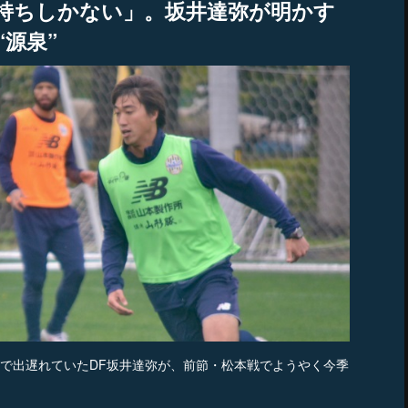
持ちしかない」。坂井達弥が明かす
源泉”
で出遅れていたDF坂井達弥が、前節・松本戦でようやく今季