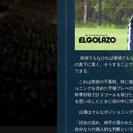
前傾でもなければ後傾でもな
の真下に置く。そうすることで
できる。
これは前節の千葉戦、特に後
ョニングを含めた守備プレーの
昨季対戦で計３ゴールを挙げた
を思い出したときに頭の中に浮
山瀬はそんなポジショニング
「試合の流れ、相手の置かれた
自分なりの個人的な判断という